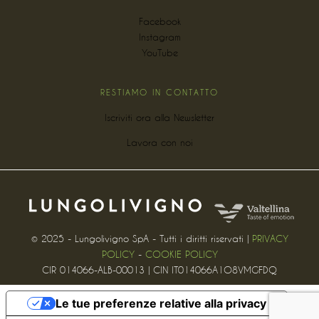
Facebook
Instagram
YouTube
RESTIAMO IN CONTATTO
Iscriviti ora alla Newsletter
Lavora con noi
© 2025 - Lungolivigno SpA - Tutti i diritti riservati |
PRIVACY
POLICY
-
COOKIE POLICY
CIR 014066-ALB-00013 | CIN IT014066A1O8VMGFDQ
Le tue preferenze relative alla privacy