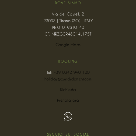
DOVE SIAMO
Via dei Castelli, 2
23037 | Tirano (SO) | ITALY
PI: 01019810140
CF: MRZGCR48C14L175T
Google Maps
BOOKING
Tel.:
+39 0342 990 120
holiday@curtdiclement.com
Richiesta
Prenota ora
SEGUICI SUI SOCIAL