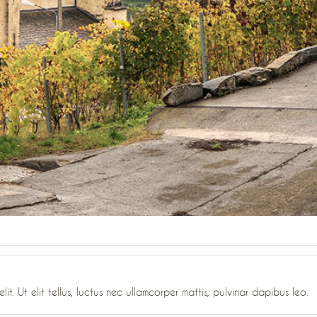
it. Ut elit tellus, luctus nec ullamcorper mattis, pulvinar dapibus leo.