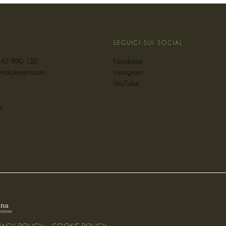
SEGUICI SUI SOCIAL
342 990 120
Facebook
rtdiclement.com
Instagram
YouTube
a