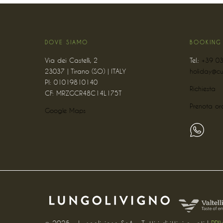
DOVE SIAMO
BOOKING
Via dei Castelli, 2
Tel.:
+39 0
23037 | Tirano (SO) | ITALY
holiday@cu
PI: 01019810140
Richiesta
CF: MRZGCR48C14L175T
Prenota or
Google Maps