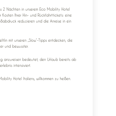
ens 2 Nächten in unserem Eco Mobility Hotel
osten Ihrer Hin- und Rückfahrttickets: eine
Fußabdruck reduzieren und die Anreise in ein
ltlin mit unseren „Slow“-Tipps entdecken, die
ter und bewusster.
Zug anzureisen bedeutet, den Urlaub bereits ab
lebnis intensiviert.
bility Hotel Italiens, willkommen zu heißen.