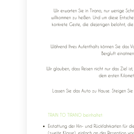
Wir erwarten Sie in Tirano, nur wenige Sch
willkommen zu heißen. Und um diese Entsche
konkrete Geste, die diejenigen belohnt, die
Während Ihres Aufenthalts können Sie das Val
Bergluft einatmen
Wir glauben, dass Reisen nicht nur das Ziel i
dem ersten Kilomete
Lassen Sie das Auto zu Hause. Steigen Sie e
TRAIN TO TIRANO beinhaltet:
Erstattung der Hin- und Rückfahrkarten für d
(zweite Klasse), einfach an der Rezeption vor