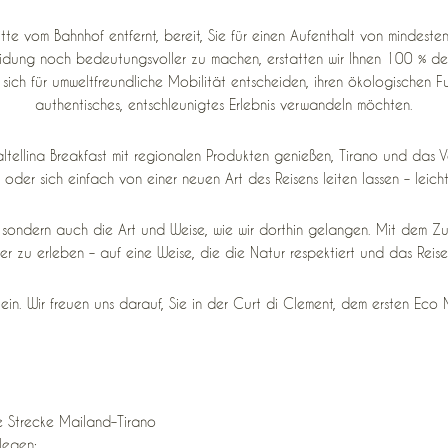
ritte vom Bahnhof entfernt, bereit, Sie für einen Aufenthalt von mindest
idung noch bedeutungsvoller zu machen, erstatten wir Ihnen 100 % der K
 sich für umweltfreundliche Mobilität entscheiden, ihren ökologischen 
authentisches, entschleunigtes Erlebnis verwandeln möchten.
tellina Breakfast mit regionalen Produkten genießen, Tirano und das Ve
 oder sich einfach von einer neuen Art des Reisens leiten lassen – leich
st, sondern auch die Art und Weise, wie wir dorthin gelangen. Mit dem 
r zu erleben – auf eine Weise, die die Natur respektiert und das Reiseer
in. Wir freuen uns darauf, Sie in der Curt di Clement, dem ersten Eco Mo
ie Strecke Mailand–Tirano
legen;