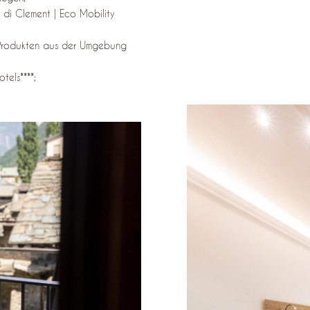
 di Clement | Eco Mobility
en Produkten aus der Umgebung
els****;