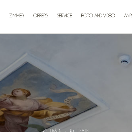
ZIMMER
OFFERS
SERVICE
FOTO AND VIDEO
ANR
BY TRAIN
.
BY TRAIN