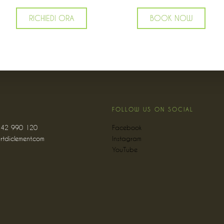
RICHIEDI ORA
BOOK NOW
FOLLOW US ON SOCIAL
0342 990 120
Facebook
rtdiclement.com
Instagram
YouTube