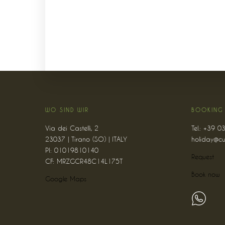
WO SIND WIR
BOOKING
Via dei Castelli, 2
Tel.: +39 
23037 | Tirano (SO) | ITALY
holiday@cu
PI: 01019810140
Request
CF: MRZGCR48C14L175T
Book now
Google Maps