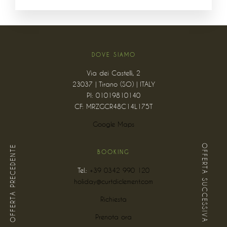
DOVE SIAMO
Via dei Castelli, 2
23037 | Tirano (SO) | ITALY
PI: 01019810140
CF: MRZGCR48C14L175T
Google Maps
OFFERTA SUCCESSIVA
OFFERTA PRECEDENTE
BOOKING
Tel.:
+39 0342 990 120
holiday@curtdiclement.com
Richiesta
Prenota ora