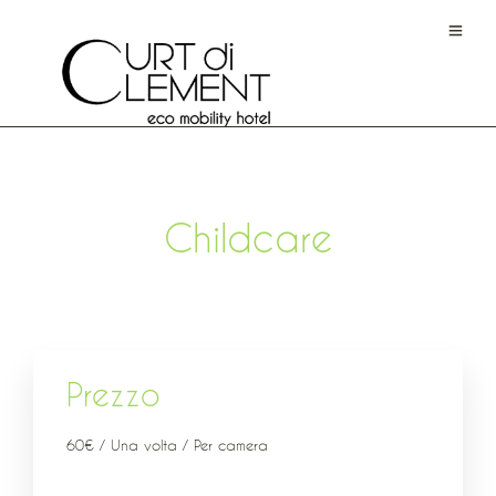
Childcare
Prezzo
60
€
/ Una volta / Per camera