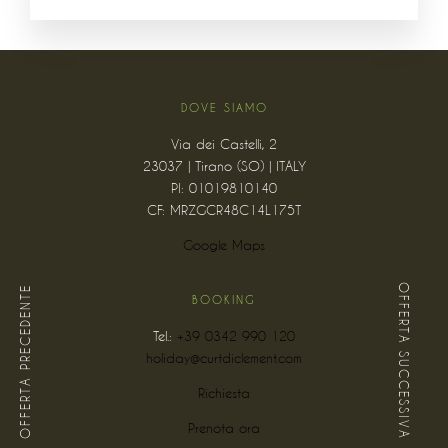
DOVE SIAMO
Via dei Castelli, 2
23037 | Tirano (SO) | ITALY
PI: 01019810140
CF: MRZGCR48C14L175T
Google Maps
OFFERTA SUCCESSIVA
OFFERTA PRECEDENTE
BOOKING
Tel.:
+39 0342 990 120
holiday@curtdiclement.com
Richiesta
Prenota ora